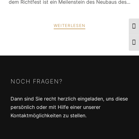
dem Richtfest ist ein Meilenstein des Neubaus des...
WEITERLESEN
Umsc
Schr
POSTS
ZURÜCK
WEITER
NAVIGATION
NOCH FRAGEN?
Dann sind Sie recht herzlich eingeladen, uns diese
persönlich oder mit Hilfe einer unserer
Kontaktmöglichkeiten zu stellen.