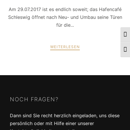
Am 29.07.2017 ist es endlich soweit; das Hafencafé
Schleswig öffnet nach Neu- und Umbau seine Türen
für die...
Umsc
WEITERLESEN
Schr
POSTS
ZURÜCK
WEITER
NAVIGATION
NOCH FRAGEN?
Dann sind Sie recht herzlich eingeladen, uns diese
persönlich oder mit Hilfe einer unserer