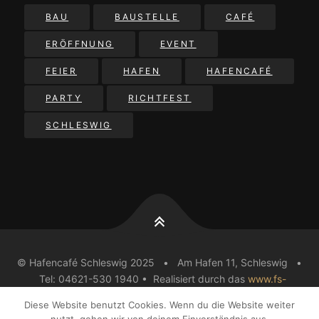
BAU
BAUSTELLE
CAFÉ
ERÖFFNUNG
EVENT
FEIER
HAFEN
HAFENCAFÉ
PARTY
RICHTFEST
SCHLESWIG
© Hafencafé Schleswig 2025 • Am Hafen 11, Schleswig •
Tel: 04621-530 1940 • Realisiert durch das
www.fs-
werbung.de
Team
Diese Website benutzt Cookies. Wenn du die Website weiter